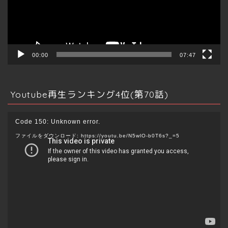
ヤ
ー
00:00
07:47
Youtube再生ランキング4位(第70話)
動
Code 150: Unknown error.
画
ファイルをダウンロード: https://youtu.be/N5wlO-b0T6s?_=5
プ
レ
ー
ヤ
ー