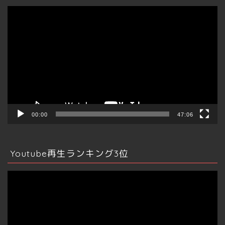
動
画
プ
レ
ー
ヤ
ー
00:00
47:06
Youtube再生ランキング3位
動
画
プ
レ
ー