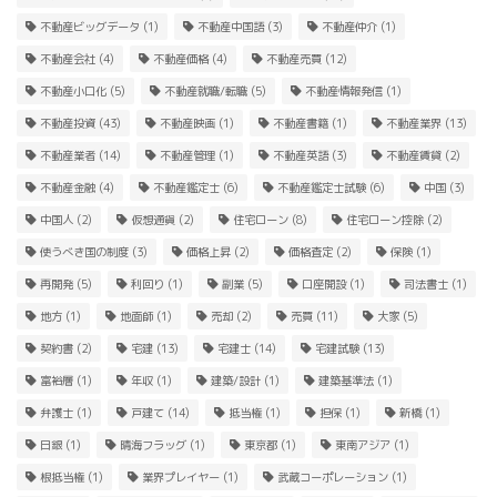
不動産ビッグデータ
(1)
不動産中国語
(3)
不動産仲介
(1)
不動産会社
(4)
不動産価格
(4)
不動産売買
(12)
不動産小口化
(5)
不動産就職/転職
(5)
不動産情報発信
(1)
不動産投資
(43)
不動産映画
(1)
不動産書籍
(1)
不動産業界
(13)
不動産業者
(14)
不動産管理
(1)
不動産英語
(3)
不動産賃貸
(2)
不動産金融
(4)
不動産鑑定士
(6)
不動産鑑定士試験
(6)
中国
(3)
中国人
(2)
仮想通貨
(2)
住宅ローン
(8)
住宅ローン控除
(2)
使うべき国の制度
(3)
価格上昇
(2)
価格査定
(2)
保険
(1)
再開発
(5)
利回り
(1)
副業
(5)
口座開設
(1)
司法書士
(1)
地方
(1)
地面師
(1)
売却
(2)
売買
(11)
大家
(5)
契約書
(2)
宅建
(13)
宅建士
(14)
宅建試験
(13)
富裕層
(1)
年収
(1)
建築/設計
(1)
建築基準法
(1)
弁護士
(1)
戸建て
(14)
抵当権
(1)
担保
(1)
新橋
(1)
日銀
(1)
晴海フラッグ
(1)
東京都
(1)
東南アジア
(1)
根抵当権
(1)
業界プレイヤー
(1)
武蔵コーポレーション
(1)