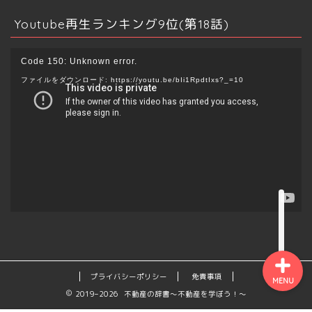
ふるさと納税
Youtube再生ランキング9位(第18話)
保険
動
Code 150: Unknown error.
画
ファイルをダウンロード: https://youtu.be/bIi1RpdtIxs?_=10
副業
プ
レ
ー
ブログ
ヤ
ー
電子書籍
YouTube・動画
プライバシーポリシー
免責事項
MENU
2019–2026 不動産の辞書～不動産を学ぼう！～