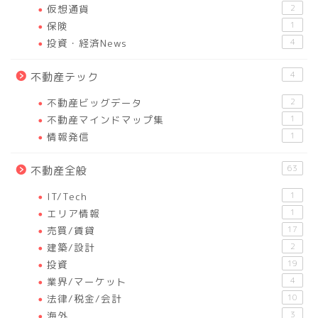
仮想通貨
2
保険
1
投資・経済News
4
4
不動産テック
不動産ビッグデータ
2
不動産マインドマップ集
1
情報発信
1
63
不動産全般
IT/Tech
1
エリア情報
1
売買/賃貸
17
建築/設計
2
投資
19
業界/マーケット
4
法律/税金/会計
10
海外
3