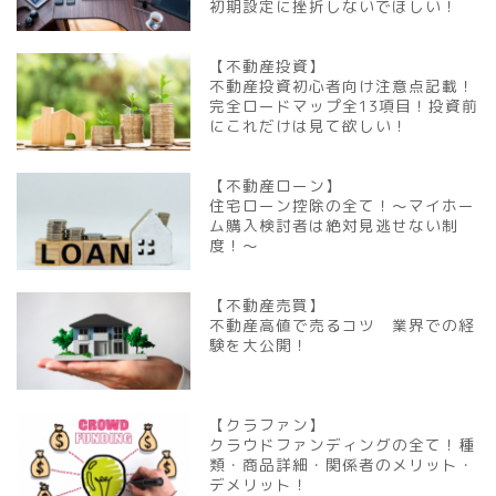
初期設定に挫折しないでほしい！
【不動産投資】
不動産投資初心者向け注意点記載！
完全ロードマップ全13項目！投資前
にこれだけは見て欲しい！
【不動産ローン】
住宅ローン控除の全て！～マイホー
ム購入検討者は絶対見逃せない制
度！～
【不動産売買】
不動産高値で売るコツ 業界での経
験を大公開！
【クラファン】
クラウドファンディングの全て！種
類・商品詳細・関係者のメリット・
デメリット！