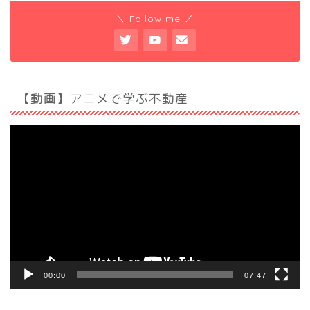
＼ Follow me ／
【動画】アニメで学ぶ不動産
動
画
プ
レ
ー
ヤ
ー
00:00
07:47