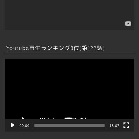
ー
資格
不動産テック
情報発信
Youtube再生ランキング8位(第122話)
ビッグデータ
動
画
マインドマップ
プ
レ
ー
その他資産運用
ヤ
ー
仮想通貨
クラファン
00:00
18:07