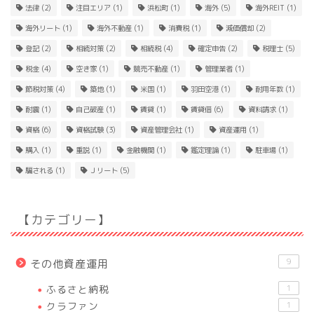
法律
(2)
注目エリア
(1)
浜松町
(1)
海外
(5)
海外REIT
(1)
海外リート
(1)
海外不動産
(1)
消費税
(1)
減価償却
(2)
登記
(2)
相続対策
(2)
相続税
(4)
確定申告
(2)
税理士
(5)
税金
(4)
空き家
(1)
競売不動産
(1)
管理業者
(1)
節税対策
(4)
築地
(1)
米国
(1)
羽田空港
(1)
耐用年数
(1)
耐震
(1)
自己破産
(1)
賃貸
(1)
賃貸借
(6)
資料請求
(1)
資格
(6)
資格試験
(3)
資産管理会社
(1)
資産運用
(1)
購入
(1)
重説
(1)
金融機関
(1)
鑑定理論
(1)
駐車場
(1)
騙される
(1)
Ｊリート
(5)
【カテゴリー】
9
その他資産運用
ふるさと納税
1
クラファン
1