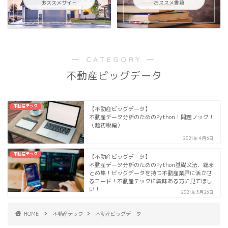
おススメサイト
おススメ書籍
― CATEGORY ―
不動産ビッグデータ
不動産テック
【不動産ビッグデータ】
不動産データ分析のためのPython！問題ノック！
（超初級編）
2021年4月6日
不動産テック
【不動産ビッグデータ】
不動産データ分析のためのPython基礎文法、総ま
とめ集！ビッグデータを持つ不動産業界に活かせ
るコード！不動産テックに興味ある方に見てほし
い！
2021年3月26日
HOME
不動産テック
不動産ビッグデータ