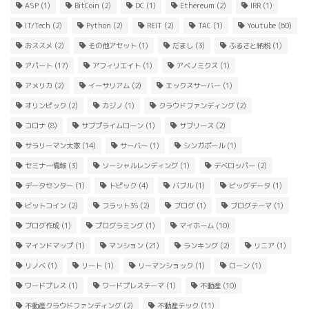
ASP
(1)
BitCoin
(2)
DC
(1)
Ethereum
(2)
IRR
(1)
IT/Tech
(2)
Python
(2)
REIT
(2)
TAC
(1)
Youtube
(60)
おススメ
(2)
その他アセット
(1)
だまし
(3)
ふるさと納税
(1)
アパート
(17)
アフィリエイト
(1)
アベノミクス
(1)
アメリカ
(2)
イーサリアム
(2)
エックスサーバー
(1)
オリンピック
(2)
カジノ
(1)
クラウドファンディング
(2)
コロナ
(8)
サブプライムローン
(1)
サブリース
(2)
サラリーマン大家
(14)
サーバー
(1)
シンガポール
(1)
セミナー情報
(3)
ソーシャルレンディング
(1)
デベロッパー
(2)
データセンター
(1)
トピック
(4)
バブル
(1)
ビッグデータ
(1)
ビットコイン
(2)
フラット35
(2)
ブログ
(1)
ブログテーマ
(1)
ブログ作成
(1)
プログラミング
(1)
マイホーム
(10)
マインドマップ
(1)
マンション
(21)
ランキング
(2)
リニア
(1)
リノベ
(1)
リート
(1)
リーマンショック
(1)
ローン
(1)
ワードプレス
(1)
ワードプレステーマ
(1)
不動産
(10)
不動産クラウドファンディング
(2)
不動産テック
(11)