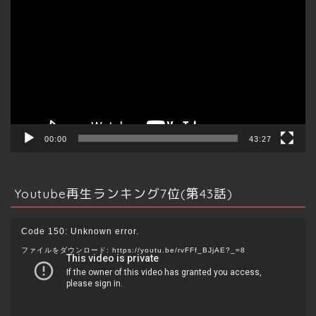
画
プ
レ
ー
ヤ
ー
不動産全般
00:00
43:27
投資
Youtube再生ランキング7位(第43話)
売買/賃貸
動
Code 150: Unknown error.
画
管理/運用
ファイルをダウンロード: https://youtu.be/rvFFf_BJjAE?_=8
プ
レ
海外
ー
ヤ