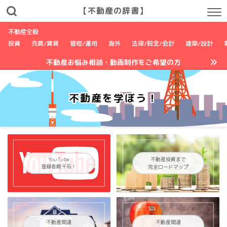
【不動産の辞書】
不動産全般
投資
売買/賃貸
管理/運用
海外
法律/税金/会計
建築/設計
不動産お悩み相談・動画制作をご希望の方
不動産を学ぼう！
YouTube
不動産投資まで
登録者数千名！
完全ロードマップ
不動産関連
不動産関連