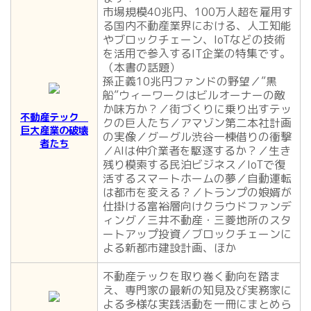
市場規模40兆円、100万人超を雇用す
る国内不動産業界における、人工知能
やブロックチェーン、IoTなどの技術
を活用で参入するIT企業の特集です。
（本書の話題）
孫正義10兆円ファンドの野望／”黒
船”ウィーワークはビルオーナーの敵
か味方か？／街づくりに乗り出すテッ
不動産テック
クの巨人たち／アマゾン第二本社計画
巨大産業の破壊
の実像／グーグル渋谷一棟借りの衝撃
者たち
／AIは仲介業者を駆逐するか？／生き
残り模索する民泊ビジネス／IoTで復
活するスマートホームの夢／自動運転
は都市を変える？／トランプの娘婿が
仕掛ける富裕層向けクラウドファンデ
ィング／三井不動産・三菱地所のスタ
ートアップ投資／ブロックチェーンに
よる新都市建設計画、ほか
不動産テックを取り巻く動向を踏ま
え、専門家の最新の知見及び実務家に
よる多様な実践活動を一冊にまとめら