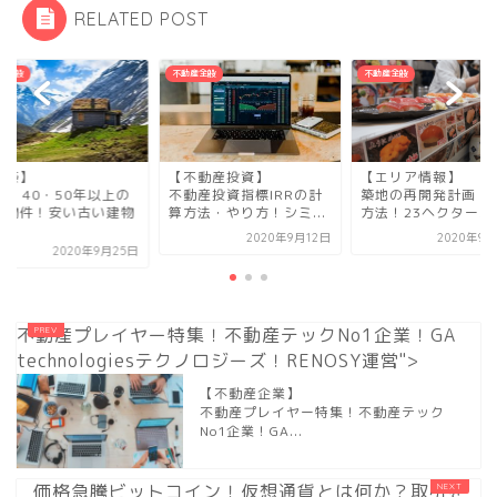
RELATED POST
産全般
不動産全般
不動産全般
不動産投資】
【エリア情報】
【建築】
動産投資指標IRRの計
築地の再開発計画・活用
築30・40・50年以
方法・やり方！シミ...
方法！23ヘクタールの...
築古物件！安い古い
は...
2020年9月12日
2020年9月28日
2020年9月
不動産プレイヤー特集！不動産テックNo1企業！GA
technologiesテクノロジーズ！RENOSY運営">
【不動産企業】
不動産プレイヤー特集！不動産テック
No1企業！GA...
価格急騰ビットコイン！仮想通貨とは何か？取引を