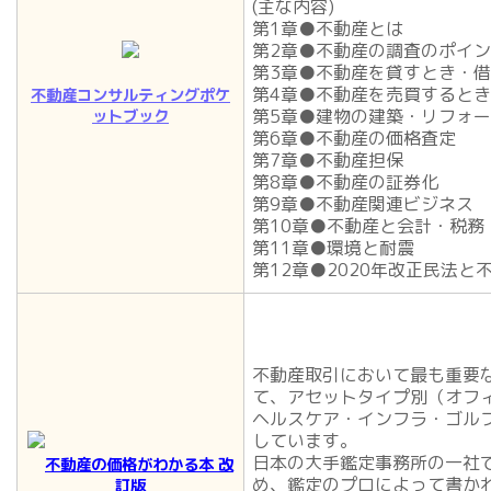
(主な内容)
第1章●不動産とは
第2章●不動産の調査のポイ
第3章●不動産を貸すとき・
第4章●不動産を売買すると
不動産コンサルティングポケ
第5章●建物の建築・リフォ
ットブック
第6章●不動産の価格査定
第7章●不動産担保
第8章●不動産の証券化
第9章●不動産関連ビジネス
第10章●不動産と会計・税務
第11章●環境と耐震
第12章●2020年改正民法と
不動産取引において最も重要
て、アセットタイプ別（オフ
ヘルスケア・インフラ・ゴル
しています。
日本の大手鑑定事務所の一社
不動産の価格がわかる本 改
め、鑑定のプロによって書か
訂版