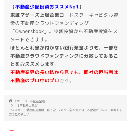
【
不動産少額投資おススメNo1
】
東証マザーズ上場企業
ロードスターキャピタル運
営の不動産クラウドファンディング
「Ownersbook」。少額投資から不動産投資をス
タートできます。
ほとんど利息が付かない銀行預金よりも、一部を
不動産クラウドファンディングに分散してみるこ
とをおススメします
。
不動産業界の長い私から見ても、同社の担当者は
不動産のプロ中のプロ
です。
HOME
不動産全般
【不動産コラム】
おススメの不動産関連書籍一覧！全9ジャンル全22冊紹介！不動産ビジネスに興味ある
方に見て欲しい！