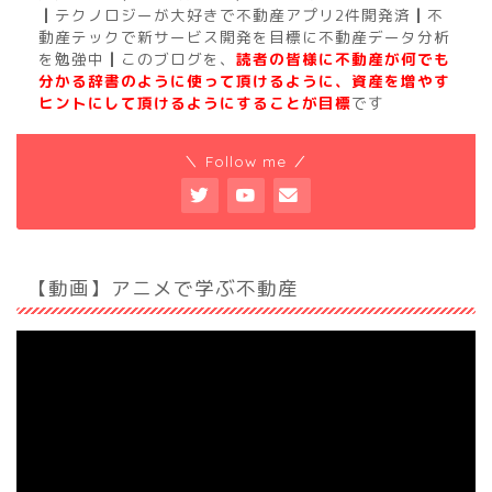
┃テクノロジーが大好きで不動産アプリ2件開発済┃不
動産テックで新サービス開発を目標に不動産データ分析
を勉強中┃このブログを、
読者の皆様に不動産が何でも
分かる辞書のように使って頂けるように、資産を増やす
ヒントにして頂けるようにすることが目標
です
＼ Follow me ／
【動画】アニメで学ぶ不動産
動
画
プ
レ
ー
ヤ
ー