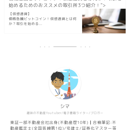
始めるためのおススメの取引所3つ紹介！">
【仮想通貨】
価格急騰ビットコイン！仮想通貨とは何
か？取引を始める...
シマ
趣味の不動産Youtuber/電子書籍ライター/ブロガー
東証一部不動産会社出身(不動産歴10年)┃合格筆記:不
動産鑑定士(全国答練第1位)/宅建士/証券化マスター等