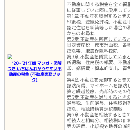
不動産に関する税金を全て網
に従事していた際に愛用して
第1章 不動産を取得するとき
印紙税、登録免許税、不動産
認定住宅を新築等した場合の
からのお尋ね
第2章 不動産を所有している
固定資産税・都市計画税、各
控除等、地震保険料控除
第3章 不動産を賃貸している
所得税・住民税の概要、不動
’20~’21年版 マンガ・図解
却、修繕費・資本的支出、青
つき いちばんわかりやすい不
書
動産の税金
(不動産実務ブッ
第4章 不動産を売却するとき
ク)
譲渡所得、マイホームを譲渡
算と繰越控除、売却時のその
第5章 不動産を贈与するとき
贈与税、生前贈与、住宅取得
控除、相続時精算課税制度
第6章 不動産を相続するとき
相続人と相続分、相続税の計
等の評価、小規模宅地等の減