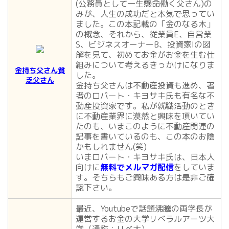
(公務員として一生懸命働く父さん)の
みが、人生の成功だと本気で思ってい
ました。この本記載の「金のなる木」
の概念、それから、従業員E、自営業
S、ビジネスオーナーB、投資家Iの図
解を見て、初めてお金がお金を生む仕
組みについて考えるきっかけになりま
金持ち父さん貧
した。
乏父さん
金持ち父さんは不動産投資も進め、著
者のロバート・キヨサキ氏も有名な不
動産投資家です。私が就職活動のとき
に不動産業界に漠然と興味を頂いてい
たのも、いまこのように不動産関連の
記事を書いているのも、この本のお陰
かもしれません(笑)
いまロバート・キヨサキ氏は、日本人
向けに
無料でメルマガ配信
をしていま
す。そちらもご興味ある方は是非ご確
認下さい。
最近、Youtubeで話題沸騰の両学長が
運営するお金の大学リベラルアーツ大