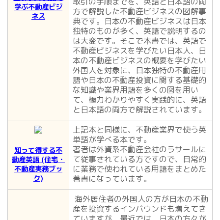
取引の手順までを、英語と日本語の両
学ぶ不動産ビジ
方で解説した不動産ビジネスの図解事
ネス
典です。日本の不動産ビジネスは日本
独特のものが多く、英語で説明するの
は大変です。そこで本書では、英語で
不動産ビジネスを学びたい日本人、日
本の不動産ビジネスの概要を学びたい
外国人を対象に、日本独特の不動産用
語や日本の不動産投資に関する基礎的
な知識や業界用語を多くの図を用い
て、極力わかりやすく実践的に、英語
と日本語の両方で解説されています。
上記本と同様に、不動産業界で使う英
単語が学べる本です。
著者は外資系不動産会社のラサールに
知って得する不
て従事されている方ですので、日常的
動産英語 (住宅・
に業務で使われている用語をまとめた
不動産実務ブッ
ク)
著書になっています。
海外居住者の外国人の方が日本の不動
産を投資するインバウンドも増えてき
ていますが、最近では、日本の方々が