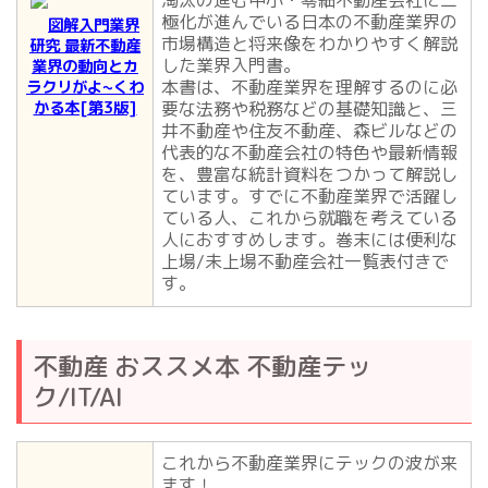
淘汰の進む中小・零細不動産会社に二
極化が進んでいる日本の不動産業界の
図解入門業界
市場構造と将来像をわかりやすく解説
研究 最新不動産
した業界入門書。
業界の動向とカ
本書は、不動産業界を理解するのに必
ラクリがよ~くわ
かる本[第3版]
要な法務や税務などの基礎知識と、三
井不動産や住友不動産、森ビルなどの
代表的な不動産会社の特色や最新情報
を、豊富な統計資料をつかって解説し
ています。すでに不動産業界で活躍し
ている人、これから就職を考えている
人におすすめします。巻末には便利な
上場/未上場不動産会社一覧表付きで
す。
不動産 おススメ本 不動産テッ
ク/IT/AI
これから不動産業界にテックの波が来
ます！