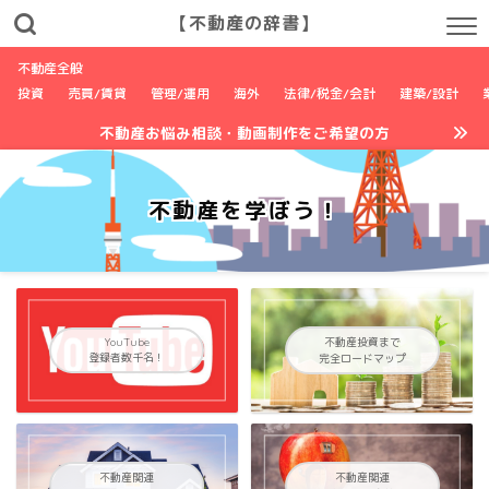
【不動産の辞書】
不動産全般
投資
売買/賃貸
管理/運用
海外
法律/税金/会計
建築/設計
不動産お悩み相談・動画制作をご希望の方
不動産を学ぼう！
YouTube
不動産投資まで
登録者数千名！
完全ロードマップ
不動産関連
不動産関連