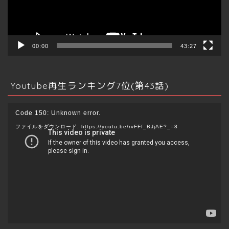
ー
不動産全般
00:00
43:27
投資
Youtube再生ランキング7位(第43話)
売買/賃貸
動
Code 150: Unknown error.
画
管理/運用
ファイルをダウンロード: https://youtu.be/rvFFf_BJjAE?_=8
プ
レ
海外
ー
ヤ
ー
資格
不動産テック