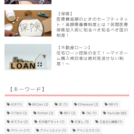
【保険】
医療費高額のときのセーフティネッ
ト！高額療養費制度とは？民間医療
保険加入前に知るべき知るべき国の
制度！
【不動産ローン】
住宅ローン控除の全て！～マイホー
ム購入検討者は絶対見逃せない制
度！～
【キーワード】
ASP
(1)
BitCoin
(2)
DC
(1)
Ethereum
(2)
IRR
(1)
IT/Tech
(2)
Python
(2)
REIT
(2)
TAC
(1)
Youtube
(60)
おススメ
(2)
その他アセット
(1)
だまし
(3)
ふるさと納税
(1)
アパート
(17)
アフィリエイト
(1)
アベノミクス
(1)