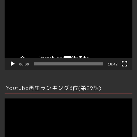
動
画
プ
レ
ー
ヤ
ー
00:00
16:42
Youtube再生ランキング6位(第99話)
動
画
プ
レ
ー
ヤ