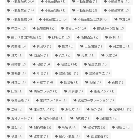
不動産投資
(43)
不動産映画
(1)
不動産書籍
(1)
不動産業界
(13)
不動産業者
(14)
不動産管理
(1)
不動産英語
(3)
不動産賃貸
(2)
不動産金融
(4)
不動産鑑定士
(6)
不動産鑑定士試験
(6)
中国
(3)
中国人
(2)
仮想通貨
(2)
住宅ローン
(8)
住宅ローン控除
(2)
使うべき国の制度
(3)
価格上昇
(2)
価格査定
(2)
保険
(1)
再開発
(5)
利回り
(1)
副業
(5)
口座開設
(1)
司法書士
(1)
地方
(1)
地面師
(1)
売却
(2)
売買
(11)
大家
(5)
契約書
(2)
宅建
(13)
宅建士
(14)
宅建試験
(13)
富裕層
(1)
年収
(1)
建築/設計
(1)
建築基準法
(1)
弁護士
(1)
戸建て
(14)
抵当権
(1)
担保
(1)
新橋
(1)
日銀
(1)
晴海フラッグ
(1)
東京都
(1)
東南アジア
(1)
根抵当権
(1)
業界プレイヤー
(1)
武蔵コーポレーション
(1)
法律
(2)
注目エリア
(1)
浜松町
(1)
海外
(5)
海外REIT
(1)
海外リート
(1)
海外不動産
(1)
消費税
(1)
減価償却
(2)
登記
(2)
相続対策
(2)
相続税
(4)
確定申告
(2)
税理士
(5)
税金
(4)
空き家
(1)
競売不動産
(1)
管理業者
(1)