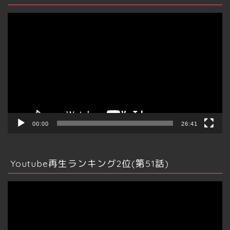
動
画
プ
レ
ー
ヤ
ー
00:00
26:41
Youtube再生ランキング2位(第51話)
動
画
プ
レ