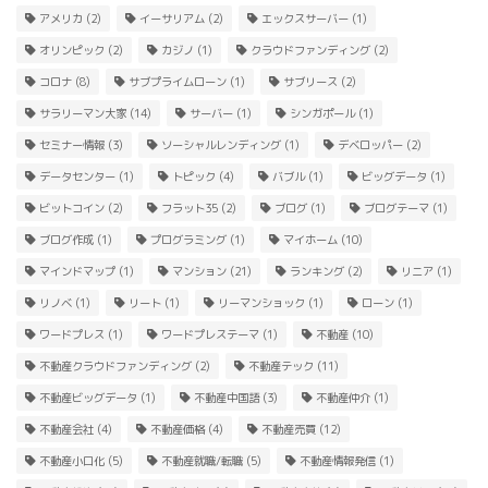
アメリカ
(2)
イーサリアム
(2)
エックスサーバー
(1)
オリンピック
(2)
カジノ
(1)
クラウドファンディング
(2)
コロナ
(8)
サブプライムローン
(1)
サブリース
(2)
サラリーマン大家
(14)
サーバー
(1)
シンガポール
(1)
セミナー情報
(3)
ソーシャルレンディング
(1)
デベロッパー
(2)
データセンター
(1)
トピック
(4)
バブル
(1)
ビッグデータ
(1)
ビットコイン
(2)
フラット35
(2)
ブログ
(1)
ブログテーマ
(1)
ブログ作成
(1)
プログラミング
(1)
マイホーム
(10)
マインドマップ
(1)
マンション
(21)
ランキング
(2)
リニア
(1)
リノベ
(1)
リート
(1)
リーマンショック
(1)
ローン
(1)
ワードプレス
(1)
ワードプレステーマ
(1)
不動産
(10)
不動産クラウドファンディング
(2)
不動産テック
(11)
不動産ビッグデータ
(1)
不動産中国語
(3)
不動産仲介
(1)
不動産会社
(4)
不動産価格
(4)
不動産売買
(12)
不動産小口化
(5)
不動産就職/転職
(5)
不動産情報発信
(1)