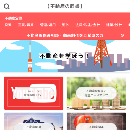
【不動産の辞書】
不動産全般
投資
売買/賃貸
管理/運用
海外
法律/税金/会計
建築/設計
不動産お悩み相談・動画制作をご希望の方
不動産を学ぼう！
YouTube
不動産投資まで
登録者数千名！
完全ロードマップ
不動産関連
不動産関連