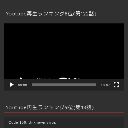
情報発信
Youtube再生ランキング8位(第122話)
ビッグデータ
動
画
マインドマップ
プ
レ
ー
その他資産運用
ヤ
ー
仮想通貨
クラファン
00:00
18:07
ふるさと納税
Youtube再生ランキング9位(第18話)
保険
動
Code 150: Unknown error.
画