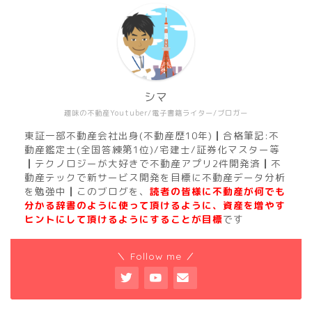
シマ
趣味の不動産Youtuber/電子書籍ライター/ブロガー
東証一部不動産会社出身(不動産歴10年)┃合格筆記:不
動産鑑定士(全国答練第1位)/宅建士/証券化マスター等
┃テクノロジーが大好きで不動産アプリ2件開発済┃不
動産テックで新サービス開発を目標に不動産データ分析
を勉強中┃このブログを、
読者の皆様に不動産が何でも
分かる辞書のように使って頂けるように、資産を増やす
ヒントにして頂けるようにすることが目標
です
＼ Follow me ／