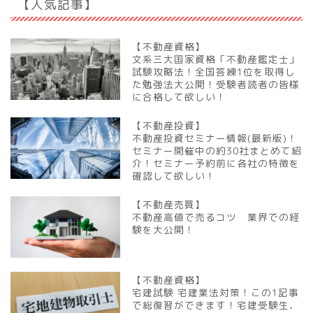
【人気記事】
【不動産資格】
文系三大国家資格「不動産鑑定士」
試験攻略法！全国答練1位を取得し
た勉強法大公開！受験者読者の皆様
に合格して欲しい！
【不動産投資】
不動産投資セミナー情報(最新版)！
セミナー開催中の約30社まとめて紹
介！セミナー予約前に各社の特徴を
確認して欲しい！
【不動産売買】
不動産高値で売るコツ 業界での経
験を大公開！
【不動産資格】
宅建試験 宅建業法対策！この1記事
で総復習ができます！宅建受験生、