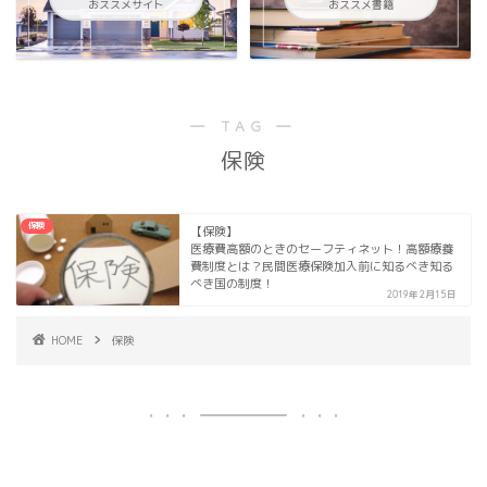
おススメサイト
おススメ書籍
― TAG ―
保険
保険
【保険】
医療費高額のときのセーフティネット！高額療養
費制度とは？民間医療保険加入前に知るべき知る
べき国の制度！
2019年2月15日
HOME
保険