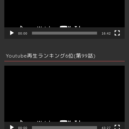
ヤ
ー
00:00
16:42
Youtube再生ランキング6位(第99話)
動
画
プ
レ
ー
ヤ
ー
不動産全般
00:00
43:27