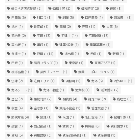
使うべき国の制度
(3)
価格上昇
(2)
価格査定
(2)
保険
(1)
再開発
(5)
利回り
(1)
副業
(5)
口座開設
(1)
司法書士
(1)
地方
(1)
地面師
(1)
売却
(2)
売買
(11)
大家
(5)
契約書
(2)
宅建
(13)
宅建士
(14)
宅建試験
(13)
富裕層
(1)
年収
(1)
建築/設計
(1)
建築基準法
(1)
弁護士
(1)
戸建て
(14)
抵当権
(1)
担保
(1)
新橋
(1)
日銀
(1)
晴海フラッグ
(1)
東京都
(1)
東南アジア
(1)
根抵当権
(1)
業界プレイヤー
(1)
武蔵コーポレーション
(1)
法律
(2)
注目エリア
(1)
浜松町
(1)
海外
(5)
海外REIT
(1)
海外リート
(1)
海外不動産
(1)
消費税
(1)
減価償却
(2)
登記
(2)
相続対策
(2)
相続税
(4)
確定申告
(2)
税理士
(5)
税金
(4)
空き家
(1)
競売不動産
(1)
管理業者
(1)
節税対策
(4)
築地
(1)
米国
(1)
羽田空港
(1)
耐用年数
(1)
耐震
(1)
自己破産
(1)
賃貸
(1)
賃貸借
(6)
資料請求
(1)
資格
(6)
資格試験
(3)
資産管理会社
(1)
資産運用
(1)