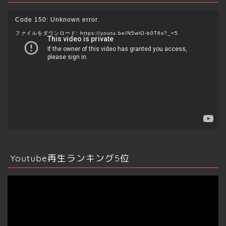
動
Code 150: Unknown error.
画
ファイルをダウンロード: https://youtu.be/N5wlO-b0T6s?_=5
プ
レ
ー
ヤ
ー
Youtube再生ランキング5位
動
画
プ
レ
ー