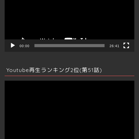
レ
ー
ヤ
ー
00:00
26:41
Youtube再生ランキング2位(第51話)
動
画
プ
レ
ー
ヤ
ー