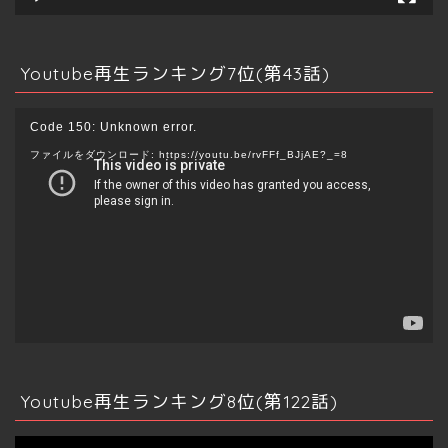
投資
Youtube再生ランキング7位(第43話)
売買/賃貸
動
Code 150: Unknown error.
画
管理/運用
ファイルをダウンロード: https://youtu.be/rvFFf_BJjAE?_=8
プ
レ
海外
ー
ヤ
ー
資格
不動産テック
情報発信
Youtube再生ランキング8位(第122話)
ビッグデータ
動