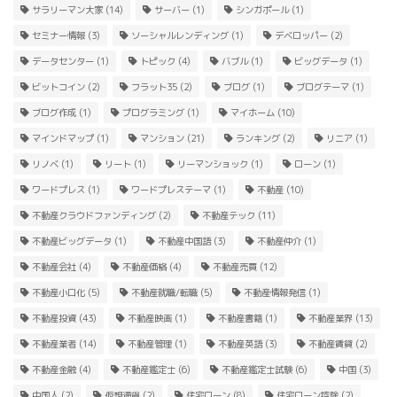
サラリーマン大家
(14)
サーバー
(1)
シンガポール
(1)
セミナー情報
(3)
ソーシャルレンディング
(1)
デベロッパー
(2)
データセンター
(1)
トピック
(4)
バブル
(1)
ビッグデータ
(1)
ビットコイン
(2)
フラット35
(2)
ブログ
(1)
ブログテーマ
(1)
ブログ作成
(1)
プログラミング
(1)
マイホーム
(10)
マインドマップ
(1)
マンション
(21)
ランキング
(2)
リニア
(1)
リノベ
(1)
リート
(1)
リーマンショック
(1)
ローン
(1)
ワードプレス
(1)
ワードプレステーマ
(1)
不動産
(10)
不動産クラウドファンディング
(2)
不動産テック
(11)
不動産ビッグデータ
(1)
不動産中国語
(3)
不動産仲介
(1)
不動産会社
(4)
不動産価格
(4)
不動産売買
(12)
不動産小口化
(5)
不動産就職/転職
(5)
不動産情報発信
(1)
不動産投資
(43)
不動産映画
(1)
不動産書籍
(1)
不動産業界
(13)
不動産業者
(14)
不動産管理
(1)
不動産英語
(3)
不動産賃貸
(2)
不動産金融
(4)
不動産鑑定士
(6)
不動産鑑定士試験
(6)
中国
(3)
中国人
(2)
仮想通貨
(2)
住宅ローン
(8)
住宅ローン控除
(2)