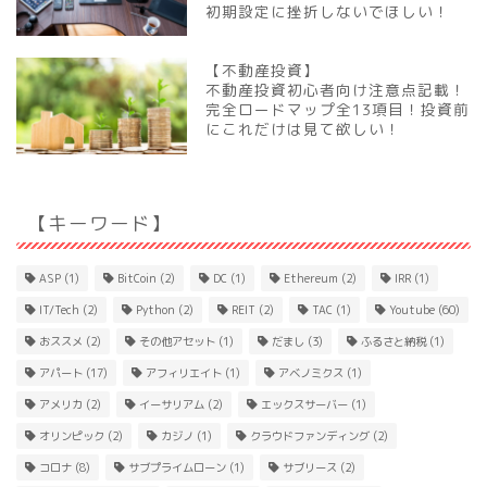
初期設定に挫折しないでほしい！
【不動産投資】
不動産投資初心者向け注意点記載！
完全ロードマップ全13項目！投資前
にこれだけは見て欲しい！
【キーワード】
ASP
(1)
BitCoin
(2)
DC
(1)
Ethereum
(2)
IRR
(1)
IT/Tech
(2)
Python
(2)
REIT
(2)
TAC
(1)
Youtube
(60)
おススメ
(2)
その他アセット
(1)
だまし
(3)
ふるさと納税
(1)
アパート
(17)
アフィリエイト
(1)
アベノミクス
(1)
アメリカ
(2)
イーサリアム
(2)
エックスサーバー
(1)
オリンピック
(2)
カジノ
(1)
クラウドファンディング
(2)
コロナ
(8)
サブプライムローン
(1)
サブリース
(2)