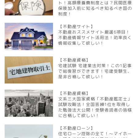
ト！高額療養費制度とは？民間医療
保険加入前に知るべき知るべき国の
制度！
【不動産サイト】
不動産おススメサイト厳選6項目！
不動産情報サイト活用法！効率良く
情報収集して欲しい！
【不動産資格】
宅建試験 宅建業法対策！この1記事
で総復習ができます！宅建受験生、
是非合格して欲しい！
【不動産資格】
文系三大国家資格「不動産鑑定士」
試験攻略法！全国答練1位を取得し
た勉強法大公開！受験者読者の皆様
に合格して欲しい！
【不動産ローン】
住宅ローン控除の全て！～マイホー