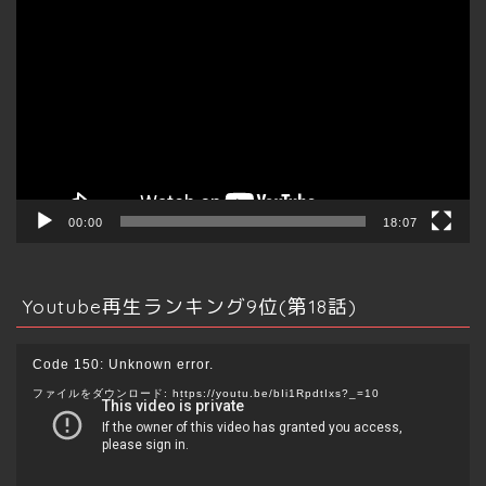
画
マインドマップ
プ
レ
ー
その他資産運用
ヤ
ー
仮想通貨
クラファン
00:00
18:07
ふるさと納税
Youtube再生ランキング9位(第18話)
保険
動
Code 150: Unknown error.
画
ファイルをダウンロード: https://youtu.be/bIi1RpdtIxs?_=10
副業
プ
レ
ー
ブログ
ヤ