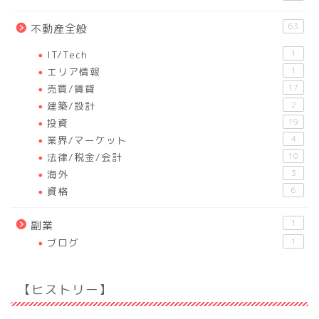
63
不動産全般
IT/Tech
1
エリア情報
1
売買/賃貸
17
建築/設計
2
投資
19
業界/マーケット
4
法律/税金/会計
10
海外
3
資格
6
1
副業
ブログ
1
【ヒストリー】