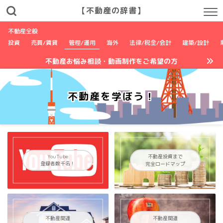
【不動産の辞書】
不動産全般
投資
売買/賃貸
管理/運用
海外
法律/税金/会計
建築/設計
不動産お悩み相談・動画制作をご希望の方
不動産を学ぼう！
YouTube
不動産投資まで
登録者数千名！
完全ロードマップ
不動産関連
不動産関連