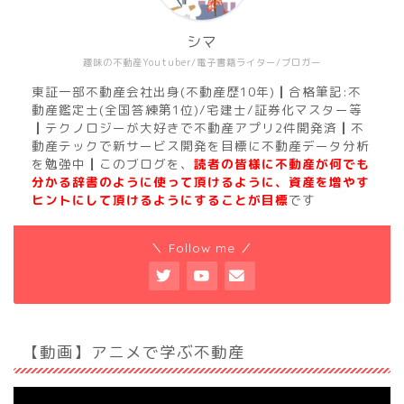
シマ
趣味の不動産Youtuber/電子書籍ライター/ブロガー
東証一部不動産会社出身(不動産歴10年)┃合格筆記:不
動産鑑定士(全国答練第1位)/宅建士/証券化マスター等
┃テクノロジーが大好きで不動産アプリ2件開発済┃不
動産テックで新サービス開発を目標に不動産データ分析
を勉強中┃このブログを、
読者の皆様に不動産が何でも
分かる辞書のように使って頂けるように、資産を増やす
ヒントにして頂けるようにすることが目標
です
＼ Follow me ／
【動画】アニメで学ぶ不動産
動