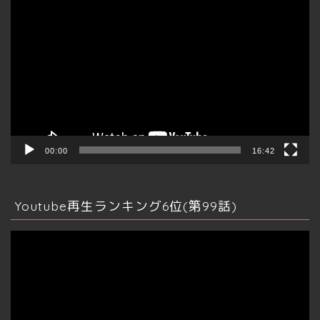
動
画
プ
レ
ー
ヤ
ー
00:00
16:42
Youtube再生ランキング6位(第99話)
動
画
プ
レ
ー
ヤ