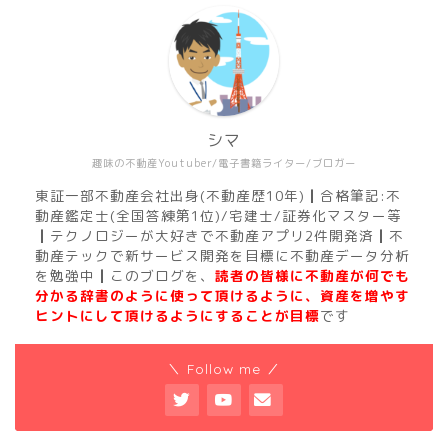
シマ
趣味の不動産Youtuber/電子書籍ライター/ブロガー
東証一部不動産会社出身(不動産歴10年)┃合格筆記:不
動産鑑定士(全国答練第1位)/宅建士/証券化マスター等
┃テクノロジーが大好きで不動産アプリ2件開発済┃不
動産テックで新サービス開発を目標に不動産データ分析
を勉強中┃このブログを、
読者の皆様に不動産が何でも
分かる辞書のように使って頂けるように、資産を増やす
ヒントにして頂けるようにすることが目標
です
＼ Follow me ／