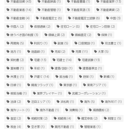
不動産投資
(43)
不動産映画
(1)
不動産書籍
(1)
不動産業界
(13)
不動産業者
(14)
不動産管理
(1)
不動産英語
(3)
不動産賃貸
(2)
不動産金融
(4)
不動産鑑定士
(6)
不動産鑑定士試験
(6)
中国
(3)
中国人
(2)
仮想通貨
(2)
住宅ローン
(8)
住宅ローン控除
(2)
使うべき国の制度
(3)
価格上昇
(2)
価格査定
(2)
保険
(1)
再開発
(5)
利回り
(1)
副業
(5)
口座開設
(1)
司法書士
(1)
地方
(1)
地面師
(1)
売却
(2)
売買
(11)
大家
(5)
契約書
(2)
宅建
(13)
宅建士
(14)
宅建試験
(13)
富裕層
(1)
年収
(1)
建築/設計
(1)
建築基準法
(1)
弁護士
(1)
戸建て
(14)
抵当権
(1)
担保
(1)
新橋
(1)
日銀
(1)
晴海フラッグ
(1)
東京都
(1)
東南アジア
(1)
根抵当権
(1)
業界プレイヤー
(1)
武蔵コーポレーション
(1)
法律
(2)
注目エリア
(1)
浜松町
(1)
海外
(5)
海外REIT
(1)
海外リート
(1)
海外不動産
(1)
消費税
(1)
減価償却
(2)
登記
(2)
相続対策
(2)
相続税
(4)
確定申告
(2)
税理士
(5)
税金
(4)
空き家
(1)
競売不動産
(1)
管理業者
(1)