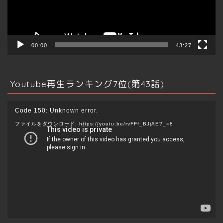
ー
不動産全般
00:00
43:27
投資
Youtube再生ランキング7位(第43話)
売買/賃貸
動
Code 150: Unknown error.
画
管理/運用
ファイルをダウンロード: https://youtu.be/rvFFf_BJjAE?_=8
プ
レ
海外
ー
ヤ
ー
資格
不動産テック