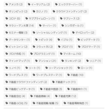
アメリカ
(2)
イーサリアム
(2)
エックスサーバー
(1)
オリンピック
(2)
カジノ
(1)
クラウドファンディング
(2)
コロナ
(8)
サブプライムローン
(1)
サブリース
(2)
サラリーマン大家
(14)
サーバー
(1)
シンガポール
(1)
セミナー情報
(3)
ソーシャルレンディング
(1)
デベロッパー
(2)
データセンター
(1)
トピック
(4)
バブル
(1)
ビッグデータ
(1)
ビットコイン
(2)
フラット35
(2)
ブログ
(1)
ブログテーマ
(1)
ブログ作成
(1)
プログラミング
(1)
マイホーム
(10)
マインドマップ
(1)
マンション
(21)
ランキング
(2)
リニア
(1)
リノベ
(1)
リート
(1)
リーマンショック
(1)
ローン
(1)
ワードプレス
(1)
ワードプレステーマ
(1)
不動産
(10)
不動産クラウドファンディング
(2)
不動産テック
(11)
不動産ビッグデータ
(1)
不動産中国語
(3)
不動産仲介
(1)
不動産会社
(4)
不動産価格
(4)
不動産売買
(12)
不動産小口化
(5)
不動産就職/転職
(5)
不動産情報発信
(1)