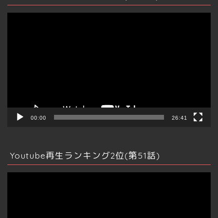
動
画
プ
レ
ー
ヤ
ー
00:00
26:41
Youtube再生ランキング2位(第51話)
動
画
プ
レ