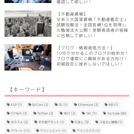
確認して欲しい！
【不動産資格】
文系三大国家資格「不動産鑑定士」
試験攻略法！全国答練1位を取得し
た勉強法大公開！受験者読者の皆様
に合格して欲しい！
【ブログ・情報発信方法！】
10分で分かるこのブログの始め方！
ブログ運営にご興味がある方向け！
初期設定に挫折しないでほしい！
【キーワード】
ASP
(1)
BitCoin
(2)
DC
(1)
Ethereum
(2)
IRR
(1)
IT/Tech
(2)
Python
(2)
REIT
(2)
TAC
(1)
Youtube
(60)
おススメ
(2)
その他アセット
(1)
だまし
(3)
ふるさと納税
(1)
アパート
(17)
アフィリエイト
(1)
アベノミクス
(1)