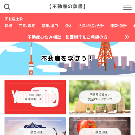
【不動産の辞書】
不動産全般
投資
売買/賃貸
管理/運用
海外
法律/税金/会計
建築/設計
不動産お悩み相談・動画制作をご希望の方
不動産を学ぼう！
YouTube
不動産投資まで
登録者数千名！
完全ロードマップ
不動産関連
不動産関連