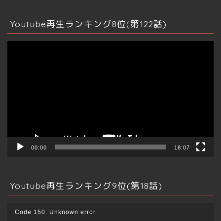
情報発信
Youtube再生ランキング8位(第122話)
ビッグデータ
動
画
マインドマップ
プ
レ
ー
その他資産運用
ヤ
ー
仮想通貨
クラファン
00:00
18:07
ふるさと納税
Youtube再生ランキング9位(第18話)
保険
動
Code 150: Unknown error.
画