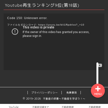
Youtube再生ランキング9位(第18話)
保険
動
Code 150: Unknown error.
画
ファイルをダウンロード: https://youtu.be/bIi1RpdtIxs?_=10
副業
プ
レ
ー
ブログ
ヤ
ー
電子書籍
YouTube・動画
プライバシーポリシー
免責事項
MENU
2019–2026 不動産の辞書～不動産を学ぼう！～
YouTube
不動産投資まで
不動産関連
不動産関連