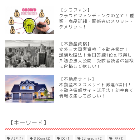
【クラファン】
クラウドファンディングの全て！種
類・商品詳細・関係者のメリット・
デメリット！
【不動産資格】
文系三大国家資格「不動産鑑定士」
試験攻略法！全国答練1位を取得し
た勉強法大公開！受験者読者の皆様
に合格して欲しい！
【不動産サイト】
不動産おススメサイト厳選6項目！
不動産情報サイト活用法！効率良く
情報収集して欲しい！
【キーワード】
ASP
(1)
BitCoin
(2)
DC
(1)
Ethereum
(2)
IRR
(1)