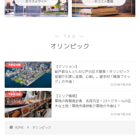
おススメサイト
おススメ書籍
― TAG ―
オリンピック
不動産全般
【マンション】
総戸数なんと5,632戸の巨大開発！オリンピック
延期で引渡し延期、心配。。選手村「晴海フラッ
グ」の今後！
2020年9月29日
不動産全般
【エリア情報】
築地の再開発計画・活用方法！23ヘクタールの広
大な土地！築地市場移転で築地の今後は？
2020年9月28日
HOME
オリンピック