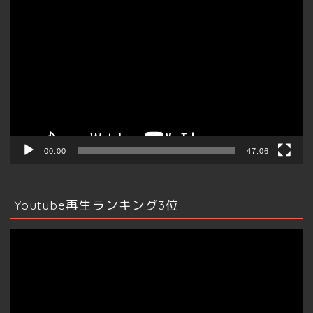
動
画
プ
レ
ー
ヤ
ー
00:00
47:06
Youtube再生ランキング3位
動
画
プ
レ
ー
ヤ