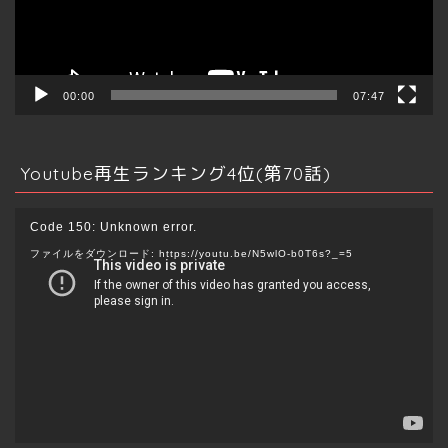
ー
00:00
07:47
Youtube再生ランキング4位(第70話)
動
Code 150: Unknown error.
画
ファイルをダウンロード: https://youtu.be/N5wlO-b0T6s?_=5
プ
レ
ー
ヤ
ー