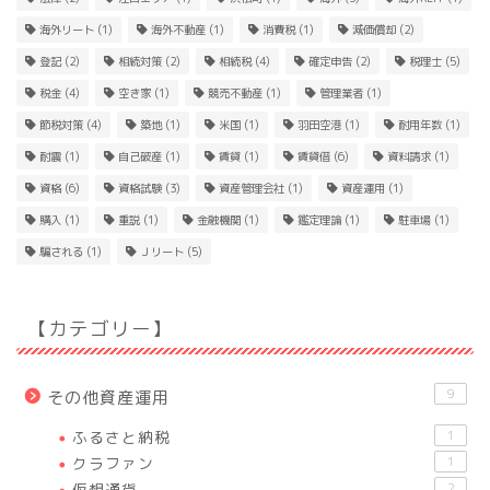
海外リート
(1)
海外不動産
(1)
消費税
(1)
減価償却
(2)
登記
(2)
相続対策
(2)
相続税
(4)
確定申告
(2)
税理士
(5)
税金
(4)
空き家
(1)
競売不動産
(1)
管理業者
(1)
節税対策
(4)
築地
(1)
米国
(1)
羽田空港
(1)
耐用年数
(1)
耐震
(1)
自己破産
(1)
賃貸
(1)
賃貸借
(6)
資料請求
(1)
資格
(6)
資格試験
(3)
資産管理会社
(1)
資産運用
(1)
購入
(1)
重説
(1)
金融機関
(1)
鑑定理論
(1)
駐車場
(1)
騙される
(1)
Ｊリート
(5)
【カテゴリー】
9
その他資産運用
ふるさと納税
1
クラファン
1
仮想通貨
2