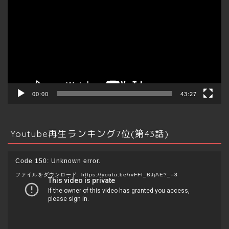
プ
レ
ー
ヤ
ー
不動産全般
00:00
43:27
投資
Youtube再生ランキング7位(第43話)
売買/賃貸
動
Code 150: Unknown error.
画
管理/運用
ファイルをダウンロード: https://youtu.be/rvFFf_BJjAE?_=8
プ
レ
海外
ー
ヤ
ー
資格