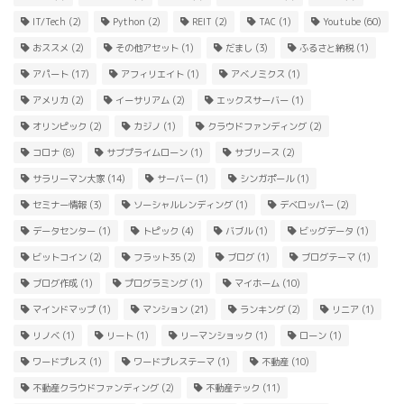
IT/Tech
(2)
Python
(2)
REIT
(2)
TAC
(1)
Youtube
(60)
おススメ
(2)
その他アセット
(1)
だまし
(3)
ふるさと納税
(1)
アパート
(17)
アフィリエイト
(1)
アベノミクス
(1)
アメリカ
(2)
イーサリアム
(2)
エックスサーバー
(1)
オリンピック
(2)
カジノ
(1)
クラウドファンディング
(2)
コロナ
(8)
サブプライムローン
(1)
サブリース
(2)
サラリーマン大家
(14)
サーバー
(1)
シンガポール
(1)
セミナー情報
(3)
ソーシャルレンディング
(1)
デベロッパー
(2)
データセンター
(1)
トピック
(4)
バブル
(1)
ビッグデータ
(1)
ビットコイン
(2)
フラット35
(2)
ブログ
(1)
ブログテーマ
(1)
ブログ作成
(1)
プログラミング
(1)
マイホーム
(10)
マインドマップ
(1)
マンション
(21)
ランキング
(2)
リニア
(1)
リノベ
(1)
リート
(1)
リーマンショック
(1)
ローン
(1)
ワードプレス
(1)
ワードプレステーマ
(1)
不動産
(10)
不動産クラウドファンディング
(2)
不動産テック
(11)