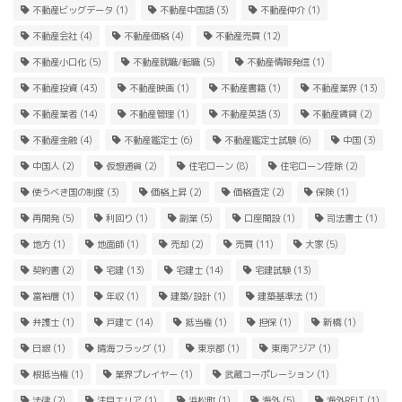
不動産ビッグデータ
(1)
不動産中国語
(3)
不動産仲介
(1)
不動産会社
(4)
不動産価格
(4)
不動産売買
(12)
不動産小口化
(5)
不動産就職/転職
(5)
不動産情報発信
(1)
不動産投資
(43)
不動産映画
(1)
不動産書籍
(1)
不動産業界
(13)
不動産業者
(14)
不動産管理
(1)
不動産英語
(3)
不動産賃貸
(2)
不動産金融
(4)
不動産鑑定士
(6)
不動産鑑定士試験
(6)
中国
(3)
中国人
(2)
仮想通貨
(2)
住宅ローン
(8)
住宅ローン控除
(2)
使うべき国の制度
(3)
価格上昇
(2)
価格査定
(2)
保険
(1)
再開発
(5)
利回り
(1)
副業
(5)
口座開設
(1)
司法書士
(1)
地方
(1)
地面師
(1)
売却
(2)
売買
(11)
大家
(5)
契約書
(2)
宅建
(13)
宅建士
(14)
宅建試験
(13)
富裕層
(1)
年収
(1)
建築/設計
(1)
建築基準法
(1)
弁護士
(1)
戸建て
(14)
抵当権
(1)
担保
(1)
新橋
(1)
日銀
(1)
晴海フラッグ
(1)
東京都
(1)
東南アジア
(1)
根抵当権
(1)
業界プレイヤー
(1)
武蔵コーポレーション
(1)
法律
(2)
注目エリア
(1)
浜松町
(1)
海外
(5)
海外REIT
(1)