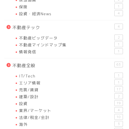
保険
1
投資・経済News
4
4
不動産テック
不動産ビッグデータ
2
不動産マインドマップ集
1
情報発信
1
63
不動産全般
IT/Tech
1
エリア情報
1
売買/賃貸
17
建築/設計
2
投資
19
業界/マーケット
4
法律/税金/会計
10
海外
3