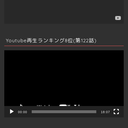
不動産テック
情報発信
Youtube再生ランキング8位(第122話)
ビッグデータ
動
画
マインドマップ
プ
レ
ー
その他資産運用
ヤ
ー
仮想通貨
クラファン
00:00
18:07
ふるさと納税