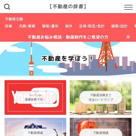
【不動産の辞書】
不動産全般
投資
売買/賃貸
管理/運用
海外
法律/税金/会計
建築/設計
不動産お悩み相談・動画制作をご希望の方
不動産を学ぼう！
YouTube
不動産投資まで
登録者数千名！
完全ロードマップ
不動産関連
不動産関連