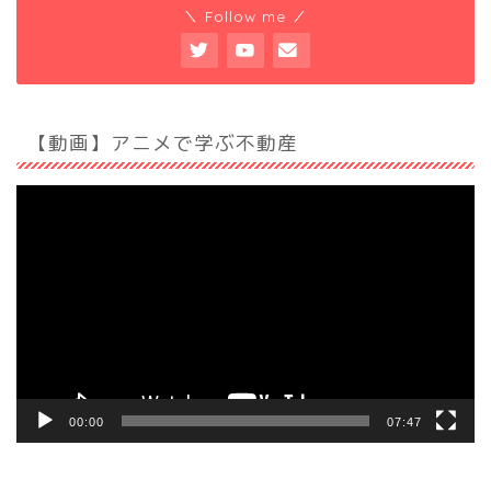
＼ Follow me ／
【動画】アニメで学ぶ不動産
動
画
プ
レ
ー
ヤ
ー
00:00
07:47