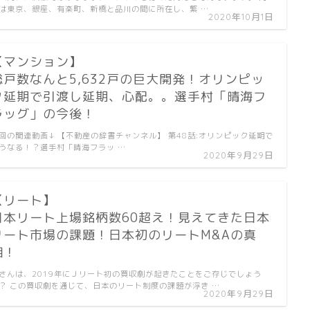
は東京、銀座、有楽町、新橋と品川の間に所在し、繁 …
2020年10月1日
【マンション】
総戸数なんと5,632戸の巨大開発！オリンピッ
ク延期で引渡し延期、心配。。選手村「晴海フ
ラッグ」の今後！
回の関連動画↓ 【不動産の辞書チャンネル】 第48話:オリンピック延期で
うなる！？選手村「晴海フラッ …
2020年9月29日
【リート】
日本リート上場銘柄数60超え！見えてきた日本
リート市場の課題！日本初のリートM&Aの真
相！
さんは、2019年にＪリート初の買収劇が起きたことをご存じでしょう
？ この買収劇を通じて、日本のリート制度の課題が浮き …
2020年9月29日