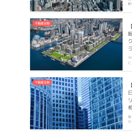
駅
不動産全般
今
ど
不動産全般
皆
か