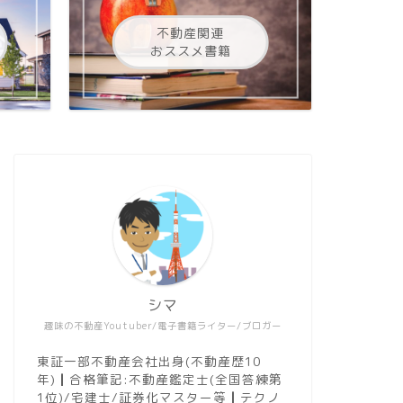
不動産関連
おススメ書籍
シマ
趣味の不動産Youtuber/電子書籍ライター/ブロガー
東証一部不動産会社出身(不動産歴10
年)┃合格筆記:不動産鑑定士(全国答練第
1位)/宅建士/証券化マスター等┃テクノ