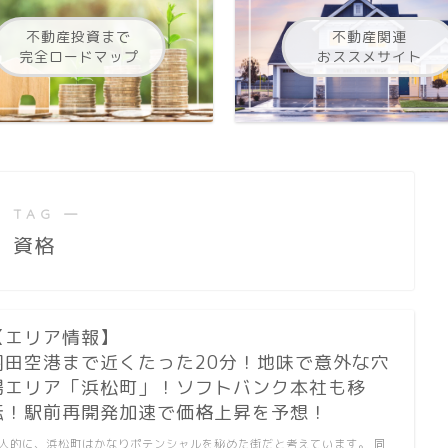
不動産投資まで
不動産関連
完全ロードマップ
おススメサイト
 TAG ―
資格
【エリア情報】
羽田空港まで近くたった20分！地味で意外な穴
場エリア「浜松町」！ソフトバンク本社も移
転！駅前再開発加速で価格上昇を予想！
人的に、浜松町はかなりポテンシャルを秘めた街だと考えています。 同