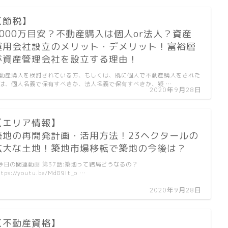
【節税】
1000万目安？不動産購入は個人or法人？資産
運用会社設立のメリット・デメリット！富裕層
が資産管理会社を設立する理由！
動産購入を検討されている方、もしくは、既に個人で不動産購入をされた
は、個人名義で保有すべきか、法人名義で保有すべきか、疑 …
2020年9月28日
【エリア情報】
築地の再開発計画・活用方法！23ヘクタールの
広大な土地！築地市場移転で築地の今後は？
今日の関連動画 第37話:築地って結局どうなるの？
tps://youtu.be/Md89It_o …
2020年9月28日
【不動産資格】