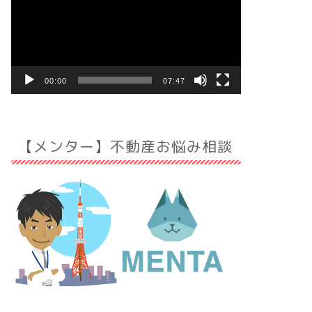
プ
レ
ー
ヤ
ー
00:00
07:47
【メンター】不動産お悩み相談